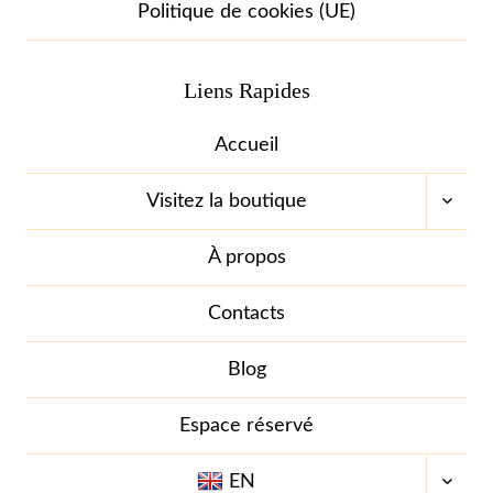
Politique de cookies (UE)
Liens Rapides
Accueil
OUVR
Visitez la boutique
LE
MENU
ENFA
À propos
Contacts
Blog
Espace réservé
OUVR
EN
LE