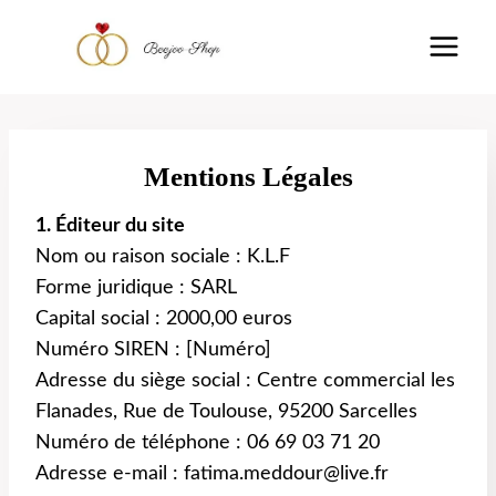
contenu
Aller
Découvrez la nouvelle référence du
principal
au
shopping en ligne & Ses offres
Go it!
exclusives de lancement avec une
contenu
réduction de 20% sur tous les bijoux !
Mentions Légales
1. Éditeur du site
Nom ou raison sociale : K.L.F
Forme juridique : SARL
Capital social : 2000,00 euros
Numéro SIREN : [Numéro]
Adresse du siège social : Centre commercial les
Flanades, Rue de Toulouse, 95200 Sarcelles
Numéro de téléphone : 06 69 03 71 20
Adresse e-mail : fatima.meddour@live.fr