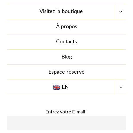
OUVR
Visitez la boutique
LE
MENU
ENFA
À propos
Contacts
Blog
Espace réservé
OUVR
EN
LE
MENU
ENFA
Entrez votre E-mail :