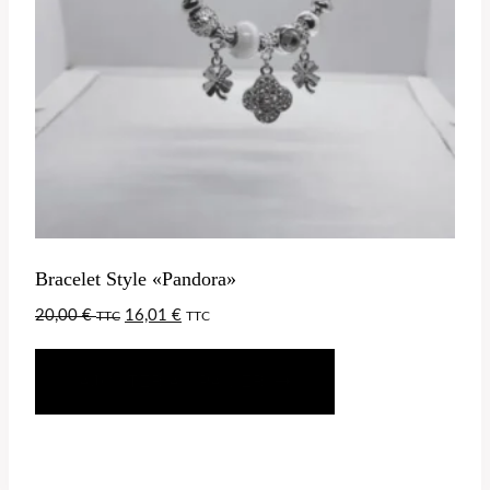
Bracelet Style «Pandora»
20,00
€
16,01
€
TTC
TTC
AJOUTER AU PANIER