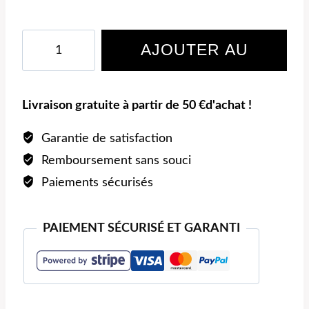
quantité
AJOUTER AU
de
Bracelet
PANIER
«multi-
Livraison gratuite à partir de 50 €d'achat !
rang
à
Garantie de satisfaction
breloques»
Remboursement sans souci
Paiements sécurisés
PAIEMENT SÉCURISÉ ET GARANTI